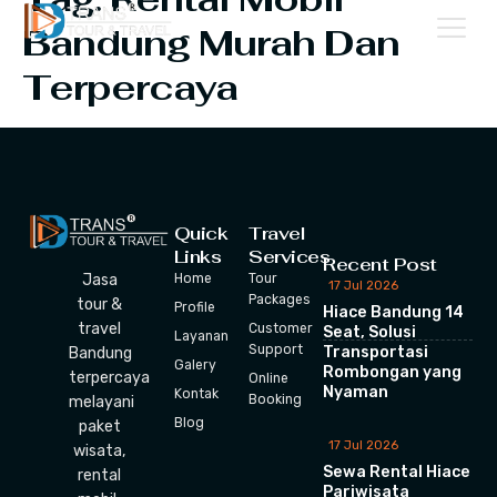
Bandung Murah Dan
Terpercaya
Quick
Travel
Links
Services
Recent Post
Home
Tour
Jasa
17 Jul 2026
Packages
tour &
Profile
Hiace Bandung 14
travel
Customer
Seat, Solusi
Layanan
Support
Transportasi
Bandung
Galery
Rombongan yang
terpercaya
Online
Nyaman
Kontak
Booking
melayani
Blog
paket
17 Jul 2026
wisata,
Sewa Rental Hiace
rental
Pariwisata