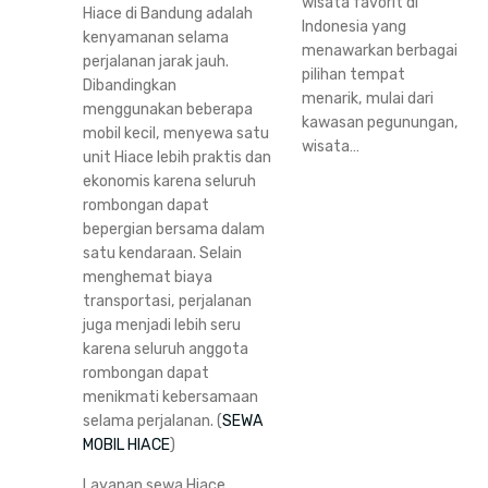
wisata favorit di
Hiace di Bandung adalah
Indonesia yang
kenyamanan selama
menawarkan berbagai
perjalanan jarak jauh.
pilihan tempat
Dibandingkan
menarik, mulai dari
menggunakan beberapa
kawasan pegunungan,
mobil kecil, menyewa satu
wisata…
unit Hiace lebih praktis dan
ekonomis karena seluruh
rombongan dapat
bepergian bersama dalam
satu kendaraan. Selain
menghemat biaya
transportasi, perjalanan
juga menjadi lebih seru
karena seluruh anggota
rombongan dapat
menikmati kebersamaan
selama perjalanan. (
SEWA
MOBIL HIACE
)
Layanan sewa Hiace