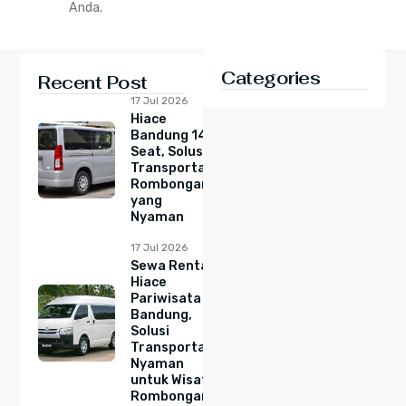
Anda.
Categories
Recent Post
17 Jul 2026
Hiace
Bandung 14
Seat, Solusi
Transportasi
Rombongan
yang
Nyaman
17 Jul 2026
Sewa Rental
Hiace
Pariwisata
Bandung,
Solusi
Transportasi
Nyaman
untuk Wisata
Rombongan