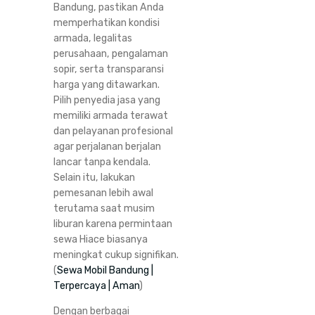
Bandung, pastikan Anda
memperhatikan kondisi
armada, legalitas
perusahaan, pengalaman
sopir, serta transparansi
harga yang ditawarkan.
Pilih penyedia jasa yang
memiliki armada terawat
dan pelayanan profesional
agar perjalanan berjalan
lancar tanpa kendala.
Selain itu, lakukan
pemesanan lebih awal
terutama saat musim
liburan karena permintaan
sewa Hiace biasanya
meningkat cukup signifikan.
(
Sewa Mobil Bandung |
Terpercaya | Aman
)
Dengan berbagai