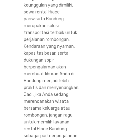
keunggulan yang dimiliki,
sewa rental Hiace
pariwisata Bandung
merupakan solusi
transportasi terbaik untuk
perjalanan rombongan.
Kendaraan yang nyaman,
kapasitas besar, serta
dukungan sopir
berpengalaman akan
membuat liburan Anda di
Bandung menjadi lebih
praktis dan menyenangkan.
Jadi, jika Anda sedang
merencanakan wisata
bersama keluarga atau
rombongan, jangan ragu
untuk memilih layanan
rental Hiace Bandung
sebagai partner perjalanan