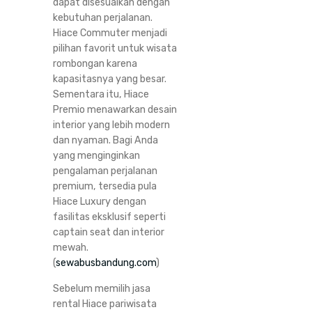
dapat disesuaikan dengan
kebutuhan perjalanan.
Hiace Commuter menjadi
pilihan favorit untuk wisata
rombongan karena
kapasitasnya yang besar.
Sementara itu, Hiace
Premio menawarkan desain
interior yang lebih modern
dan nyaman. Bagi Anda
yang menginginkan
pengalaman perjalanan
premium, tersedia pula
Hiace Luxury dengan
fasilitas eksklusif seperti
captain seat dan interior
mewah.
(
sewabusbandung.com
)
Sebelum memilih jasa
rental Hiace pariwisata