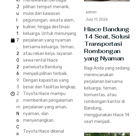
in
menawarkan berbagai
J
pilihan tempat menarik,
admin
u
mulai dari kawasan
July 17, 2026
l
pegunungan, wisata alam,
y
kuliner, hingga destinasi
Hiace Bandung
1
keluarga. Untuk menunjang
14 Seat, Solusi
7
perjalanan yang nyaman
Transportasi
,
bersama keluarga, teman,
Rombongan
2
atau rekan kerja, layanan
yang Nyaman
0
sewa rental Hiace
2
pariwisata Bandung
Bagi Anda yang sedang
6
menjadi pilihan terbaik.
merencanakan
9:
Dengan kapasitas yang
perjalanan bersama
3
besar dan fasilitas lengkap,
keluarga, teman,
2
Toyota Hiace mampu
komunitas, atau
p
memberikan pengalaman
rombongan kantor di
m
perjalanan yang aman,
Bandung,
N
nyaman, dan
menggunakan Hiace 14
o
menyenangkan.
seat menjadi…
C
Toyota Hiace dikenal
o