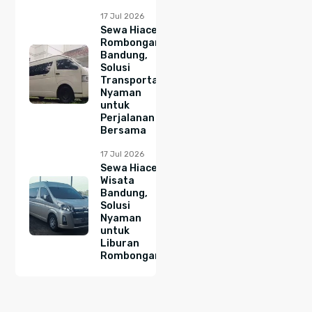
17 Jul 2026
Sewa Hiace
Rombongan
Bandung,
Solusi
Transportasi
Nyaman
untuk
Perjalanan
Bersama
17 Jul 2026
Sewa Hiace
Wisata
Bandung,
Solusi
Nyaman
untuk
Liburan
Rombongan