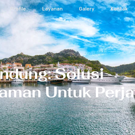
Profile
Layanan
Galery
Kontak
ndung: Solusi
yaman Untuk Perja