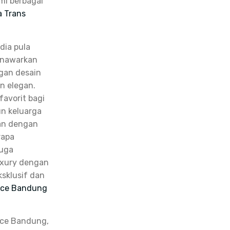
i berbagai
a Trans
dia pula
enawarkan
gan desain
an elegan.
favorit bagi
n keluarga
an dengan
rapa
juga
uxury dengan
ksklusif dan
ace Bandung
iace Bandung,