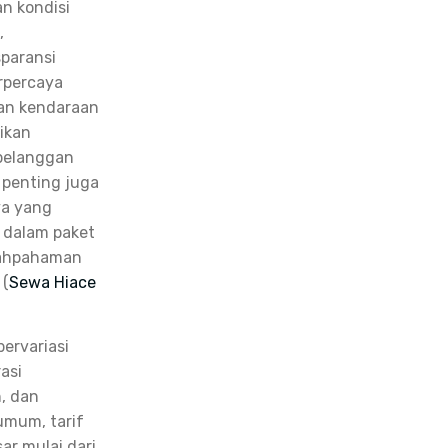
n kondisi
,
sparansi
rpercaya
an kendaraan
ikan
pelanggan
, penting juga
ya yang
 dalam paket
alahpahaman
 (
Sewa Hiace
ervariasi
asi
, dan
 umum, tarif
ar mulai dari