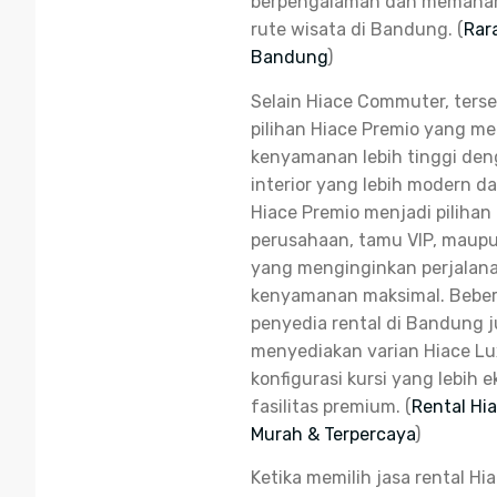
berpengalaman dan memaham
rute wisata di Bandung. (
Rar
Bandung
)
Selain Hiace Commuter, terse
pilihan Hiace Premio yang m
kenyamanan lebih tinggi den
interior yang lebih modern d
Hiace Premio menjadi pilihan 
perusahaan, tamu VIP, maupu
yang menginginkan perjalan
kenyamanan maksimal. Bebe
penyedia rental di Bandung 
menyediakan varian Hiace L
konfigurasi kursi yang lebih e
fasilitas premium. (
Rental Hi
Murah & Terpercaya
)
Ketika memilih jasa rental H