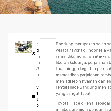
a
Bandung merupakan salah sa
d
wisata favorit di Indonesia y
m
ramai dikunjungi wisatawan, 
in
liburan keluarga, perjalanan b
J
tour, hingga kegiatan perusa
u
memastikan perjalanan rom
l
menjadi lebih nyaman dan efi
y
rental Hiace Bandung menjadi
1
yang sangat tepat.
7,
Toyota Hiace dikenal sebagai
2
minibus premium dengan kapa