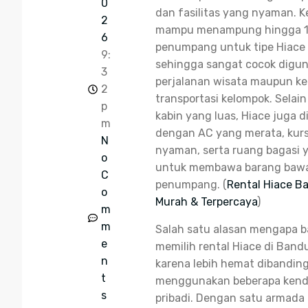
0
dan fasilitas yang nyaman. K
2
mampu menampung hingga 
6
penumpang untuk tipe Hiace
9:
sehingga sangat cocok digu
3
perjalanan wisata maupun k
2
transportasi kelompok. Selain
p
kabin yang luas, Hiace juga d
m
dengan AC yang merata, kurs
N
nyaman, serta ruang bagasi 
o
untuk membawa barang baw
C
penumpang. (
Rental Hiace 
o
Murah & Terpercaya
)
m
m
Salah satu alasan mengapa 
e
memilih rental Hiace di Band
n
karena lebih hemat dibandin
t
menggunakan beberapa kend
s
pribadi. Dengan satu armada 