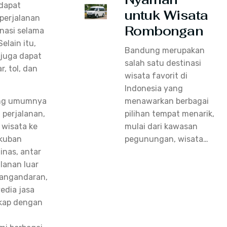
dapat
untuk Wisata
perjalanan
Rombongan
inasi selama
elain itu,
Bandung merupakan
juga dapat
salah satu destinasi
, tol, dan
wisata favorit di
Indonesia yang
menawarkan berbagai
ung umumnya
pilihan tempat menarik,
 perjalanan,
mulai dari kawasan
 wisata ke
pegunungan, wisata…
gkuban
inas, antar
lanan luar
 Pangandaran,
edia jasa
kap dengan