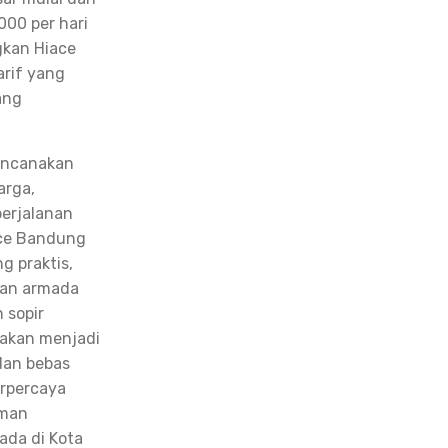
000 per hari
gkan Hiace
arif yang
yang
encanakan
arga,
perjalanan
ace Bandung
g praktis,
gan armada
 sopir
 akan menjadi
dan bebas
erpercaya
aman
ada di Kota