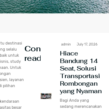
tu destinasi
admin
July 17, 2026
Continue
ang selalu
Hiace
baik untuk
reading
Bandung 14
isnis, study
Seat, Solusi
haan. Untuk
bongan
Transportasi
sien, layanan
Rombongan
 pilihan
yang Nyaman
Bagi Anda yang
 kendaraan
sedang merencanakan
sitas besar