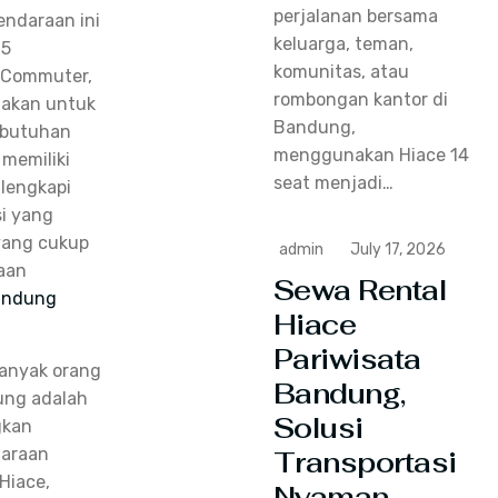
perjalanan bersama
endaraan ini
keluarga, teman,
15
komunitas, atau
 Commuter,
rombongan kantor di
nakan untuk
Bandung,
ebutuhan
menggunakan Hiace 14
 memiliki
seat menjadi…
ilengkapi
i yang
yang cukup
admin
July 17, 2026
aan
Sewa Rental
Bandung
Hiace
Pariwisata
banyak orang
Bandung,
ung adalah
Solusi
gkan
araan
Transportasi
Hiace,
Nyaman