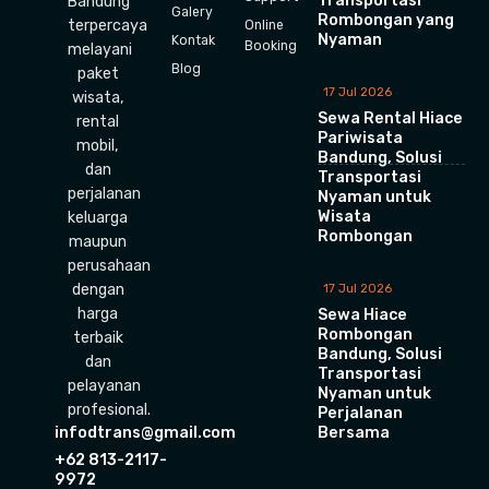
Transportasi
Bandung
Galery
Rombongan yang
terpercaya
Online
Nyaman
Kontak
Booking
melayani
Blog
paket
17 Jul 2026
wisata,
Sewa Rental Hiace
rental
Pariwisata
mobil,
Bandung, Solusi
dan
Transportasi
perjalanan
Nyaman untuk
Wisata
keluarga
Rombongan
maupun
perusahaan
dengan
17 Jul 2026
harga
Sewa Hiace
Rombongan
terbaik
Bandung, Solusi
dan
Transportasi
pelayanan
Nyaman untuk
profesional.
Perjalanan
Bersama
infodtrans@gmail.com
+62 813-2117-
9972