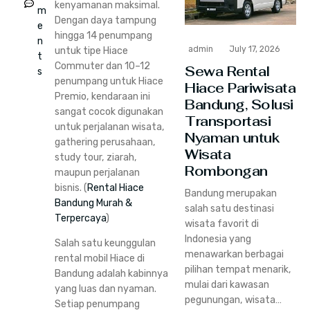
kenyamanan maksimal.
m
Dengan daya tampung
e
hingga 14 penumpang
n
admin
July 17, 2026
untuk tipe Hiace
t
Commuter dan 10–12
Sewa Rental
s
penumpang untuk Hiace
Hiace Pariwisata
Premio, kendaraan ini
Bandung, Solusi
sangat cocok digunakan
Transportasi
untuk perjalanan wisata,
Nyaman untuk
gathering perusahaan,
Wisata
study tour, ziarah,
Rombongan
maupun perjalanan
bisnis. (
Rental Hiace
Bandung merupakan
Bandung Murah &
salah satu destinasi
Terpercaya
)
wisata favorit di
Indonesia yang
Salah satu keunggulan
menawarkan berbagai
rental mobil Hiace di
pilihan tempat menarik,
Bandung adalah kabinnya
mulai dari kawasan
yang luas dan nyaman.
pegunungan, wisata…
Setiap penumpang