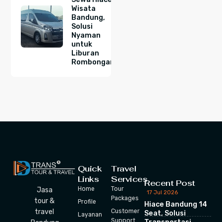
Wisata
Bandung,
Solusi
Nyaman
untuk
Liburan
Rombongan
Quick
Travel
Links
Services
Recent Post
Home
Tour
Jasa
17 Jul 2026
Packages
tour &
Profile
Hiace Bandung 14
travel
Customer
Seat, Solusi
Layanan
Support