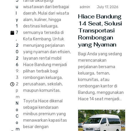
J
ramai dikunjungi
u
wisatawan dari berbagai
admin
July 17, 2026
l
daerah. Mulai dari wisata
Hiace Bandung
y
alam, kuliner, hingga
14 Seat, Solusi
1
destinasi keluarga,
Transportasi
7
semuanya tersedia di
Rombongan
,
Kota Kembang. Untuk
yang Nyaman
2
menunjang perjalanan
0
yang nyaman dan efisien,
Bagi Anda yang sedang
2
layanan rental mobil
merencanakan
6
Hiace Bandung menjadi
perjalanan bersama
9:
pilihan terbaik bagi
keluarga, teman,
3
rombongan keluarga,
komunitas, atau
2
perusahaan, sekolah,
rombongan kantor di
p
maupun komunitas.
Bandung, menggunakan
m
Hiace 14 seat menjadi…
Toyota Hiace dikenal
N
sebagai kendaraan
o
minibus premium yang
C
menawarkan kapasitas
o
besar dengan
m