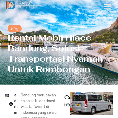
Blog
Rental Mobil Hiace
Bandung, Solusi
Transportasi Nyaman
Untuk Rombongan
a
Bandung merupakan
Continue
d
salah satu destinasi
reading
m
wisata favorit di
in
Indonesia yang selalu