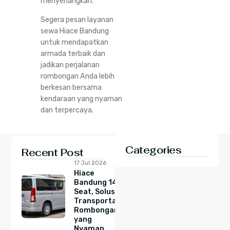
menyenangkan.
Segera pesan layanan
sewa Hiace Bandung
untuk mendapatkan
armada terbaik dan
jadikan perjalanan
rombongan Anda lebih
berkesan bersama
kendaraan yang nyaman
dan terpercaya.
Categories
Recent Post
17 Jul 2026
Hiace
Bandung 14
Seat, Solusi
Transportasi
Rombongan
yang
Nyaman