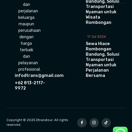
Bandung, Solusi
dan
Transportasi
perjalanan
Nyaman untuk
Wisata
keluarga
Rombongan
maupun
perusahaan
dengan
17 Jul 2026
harga
Sewa Hiace
Rombongan
terbaik
Bandung, Solusi
dan
Transportasi
pelayanan
Nyaman untuk
profesional.
Perjalanan
Bersama
infodtrans@gmail.com
+62 813-2117-
9972
Copyright © 2025 Dtranstour. All rights
reserved.