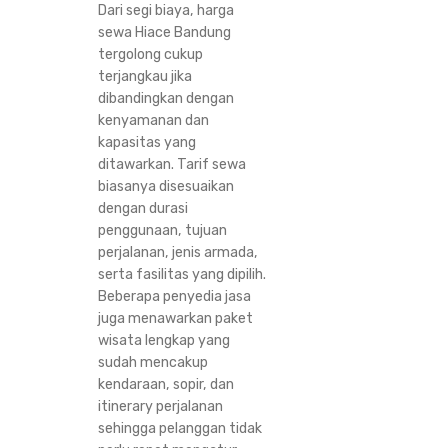
Dari segi biaya, harga
sewa Hiace Bandung
tergolong cukup
terjangkau jika
dibandingkan dengan
kenyamanan dan
kapasitas yang
ditawarkan. Tarif sewa
biasanya disesuaikan
dengan durasi
penggunaan, tujuan
perjalanan, jenis armada,
serta fasilitas yang dipilih.
Beberapa penyedia jasa
juga menawarkan paket
wisata lengkap yang
sudah mencakup
kendaraan, sopir, dan
itinerary perjalanan
sehingga pelanggan tidak