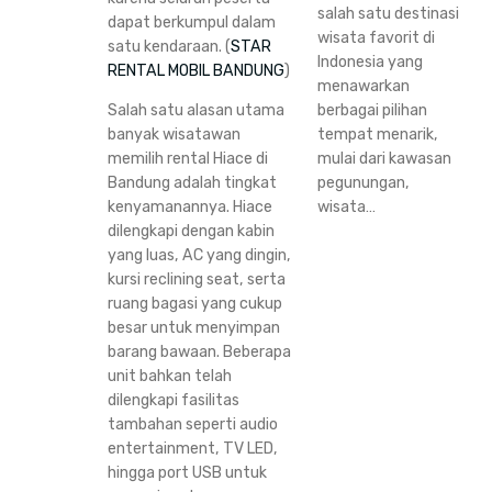
salah satu destinasi
dapat berkumpul dalam
wisata favorit di
satu kendaraan. (
STAR
Indonesia yang
RENTAL MOBIL BANDUNG
)
menawarkan
berbagai pilihan
Salah satu alasan utama
tempat menarik,
banyak wisatawan
mulai dari kawasan
memilih rental Hiace di
pegunungan,
Bandung adalah tingkat
wisata…
kenyamanannya. Hiace
dilengkapi dengan kabin
yang luas, AC yang dingin,
kursi reclining seat, serta
ruang bagasi yang cukup
besar untuk menyimpan
barang bawaan. Beberapa
unit bahkan telah
dilengkapi fasilitas
tambahan seperti audio
entertainment, TV LED,
hingga port USB untuk