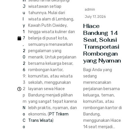
in
selalu ramai dikunjungi
J
wisatawan setiap
admin
u
tahunnya. Mulai dari
July 17, 2026
l
wisata alam di Lembang,
Hiace
y
Kawah Putih Ciwidey,
Bandung 14
1
hingga wisata kuliner dan
7
belanja di pusat kota,
Seat, Solusi
,
semuanya menawarkan
Transportasi
2
pengalaman yang
Rombongan
0
menarik. Untuk perjalanan
yang Nyaman
2
bersama keluarga besar,
6
rombongan kantor,
Bagi Anda yang
9:
komunitas, atau wisata
sedang
3
sekolah, menggunakan
merencanakan
2
layanan sewa Hiace
perjalanan bersama
p
Bandung menjadi pilihan
keluarga, teman,
m
yang sangat tepat karena
komunitas, atau
N
lebih praktis, nyaman, dan
rombongan kantor di
o
ekonomis. (
PT Trikem
Bandung,
C
Trans Wisata
)
menggunakan Hiace
o
14 seat menjadi…