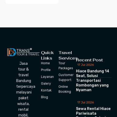
Quick
Travel
Links
Services
Recent Post
Home
Tour
Jasa
17 Jul 2026
Packages
tour &
Profile
Hiace Bandung 14
travel
Customer
Seat, Solusi
Layanan
Support
Transportasi
Bandung
Galery
Rombongan yang
terpercaya
Online
Nyaman
Kontak
Booking
melayani
Blog
paket
17 Jul 2026
wisata,
Sewa Rental Hiace
rental
Pariwisata
mobil,