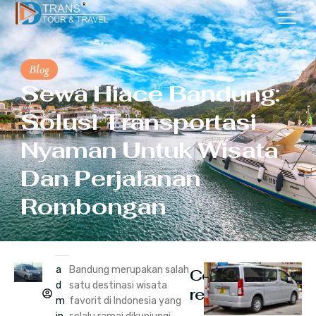
Blog
Sewa Hiace Bandung:
Solusi Transportasi
Nyaman Untuk Wisata
Dan Perjalanan
Rombongan
a
Bandung merupakan salah
Continue
d
satu destinasi wisata
reading
m
favorit di Indonesia yang