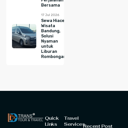
Perjalanan
Bersama
17 Jul 2026
Sewa Hiace
Wisata
Bandung,
Solusi
Nyaman
untuk
Liburan
Rombongan
Quick
Travel
Links
Services
Recent Post