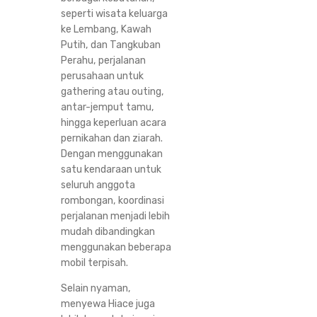
seperti wisata keluarga
ke Lembang, Kawah
Putih, dan Tangkuban
Perahu, perjalanan
perusahaan untuk
gathering atau outing,
antar-jemput tamu,
hingga keperluan acara
pernikahan dan ziarah.
Dengan menggunakan
satu kendaraan untuk
seluruh anggota
rombongan, koordinasi
perjalanan menjadi lebih
mudah dibandingkan
menggunakan beberapa
mobil terpisah.
Selain nyaman,
menyewa Hiace juga