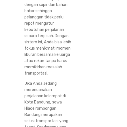
dengan sopir dan bahan
bakar sehingga
pelanggan tidak perlu
repot mengatur
kebutuhan perjalanan
secara terpisah. Dengan
sistem ini, Anda bisa lebih
fokus menikmati momen
liburan bersama keluarga
atau rekan tanpa harus
memikirkan masalah
transportasi.
Jika Anda sedang
merencanakan
perjalanan kelompok di
Kota Bandung, sewa
Hiace rombongan
Bandung merupakan
solusi transportasi yang