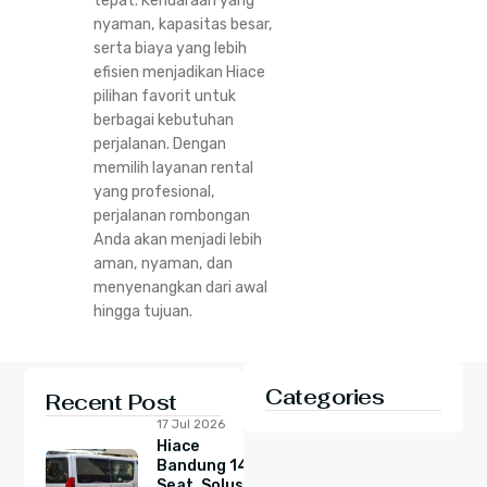
tepat. Kendaraan yang
nyaman, kapasitas besar,
serta biaya yang lebih
efisien menjadikan Hiace
pilihan favorit untuk
berbagai kebutuhan
perjalanan. Dengan
memilih layanan rental
yang profesional,
perjalanan rombongan
Anda akan menjadi lebih
aman, nyaman, dan
menyenangkan dari awal
hingga tujuan.
Categories
Recent Post
17 Jul 2026
Hiace
Bandung 14
Seat, Solusi