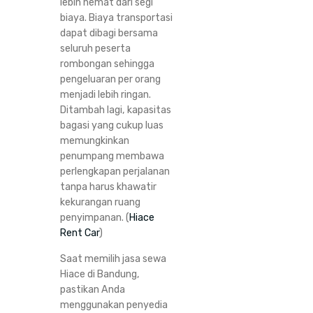
lebih hemat dari segi
biaya. Biaya transportasi
dapat dibagi bersama
seluruh peserta
rombongan sehingga
pengeluaran per orang
menjadi lebih ringan.
Ditambah lagi, kapasitas
bagasi yang cukup luas
memungkinkan
penumpang membawa
perlengkapan perjalanan
tanpa harus khawatir
kekurangan ruang
penyimpanan. (
Hiace
Rent Car
)
Saat memilih jasa sewa
Hiace di Bandung,
pastikan Anda
menggunakan penyedia