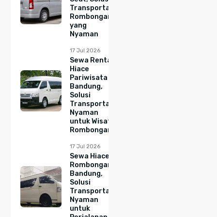
Transportasi
Rombongan
yang
Nyaman
17 Jul 2026
Sewa Rental
Hiace
Pariwisata
Bandung,
Solusi
Transportasi
Nyaman
untuk Wisata
Rombongan
17 Jul 2026
Sewa Hiace
Rombongan
Bandung,
Solusi
Transportasi
Nyaman
untuk